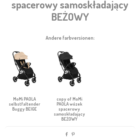
spacerowy samoskładający
BEŻOWY
Andere farbversionen:
MoMi PAOLA
copy of MoMi
selbstfaltender
PAOLA wózek
Buggy BEIGE
spacerowy
samoskładający
BEŻOWY