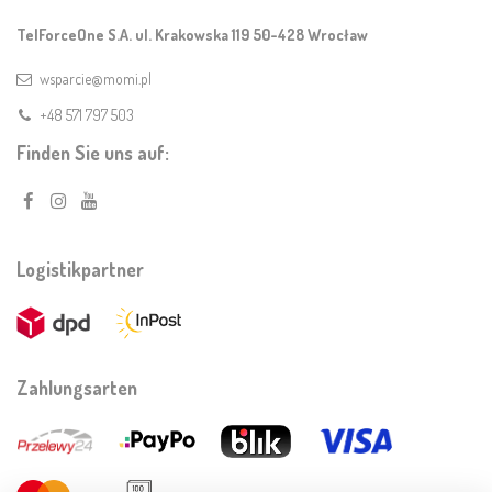
TelForceOne S.A. ul. Krakowska 119 50-428 Wrocław
wsparcie@momi.pl
+48 571 797 503
Finden Sie uns auf:
Logistikpartner
Zahlungsarten