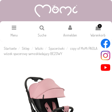
0
Menu
Suche
Anmelden
Warenkorb
Startseite
Sklep
Wózki
Spacerówki
copy of MoMi PAOLA
wózek spacerowy samoskładający BEŻOWY