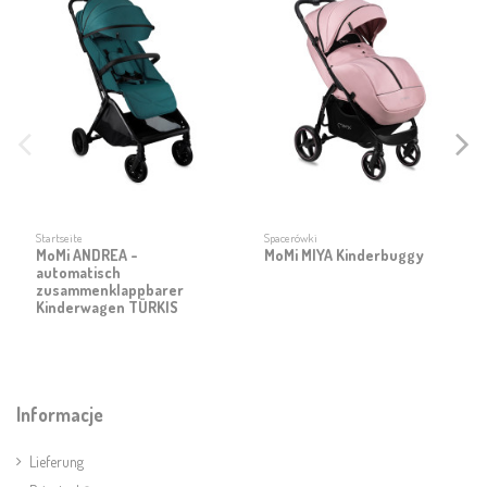
Startseite
Spacerówki
MoMi ANDREA -
MoMi MIYA Kinderbuggy
automatisch
zusammenklappbarer
Kinderwagen TÜRKIS
Informacje
Lieferung