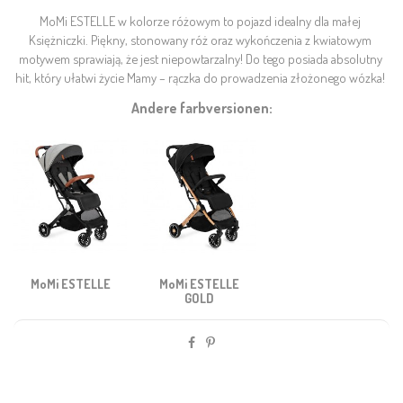
MoMi ESTELLE w kolorze różowym to pojazd idealny dla małej 
Księżniczki. Piękny, stonowany róż oraz wykończenia z kwiatowym 
motywem sprawiają, że jest niepowtarzalny! Do tego posiada absolutny 
hit, który ułatwi życie Mamy – rączka do prowadzenia złożonego wózka! 
Andere farbversionen:
MoMi ESTELLE
MoMi ESTELLE
GOLD