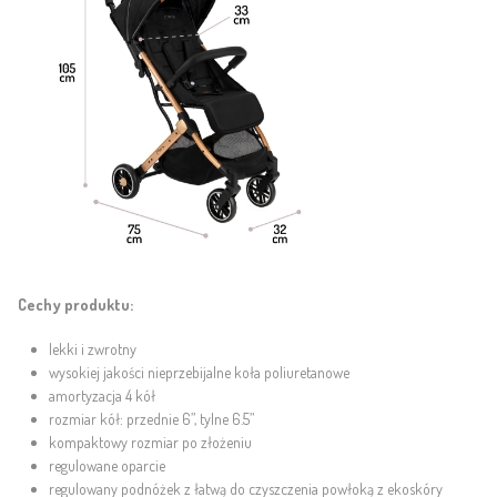
Cechy produktu:
lekki i zwrotny
wysokiej jakości nieprzebijalne koła poliuretanowe
amortyzacja 4 kół
rozmiar kół: przednie 6”, tylne 6.5”
kompaktowy rozmiar po złożeniu
regulowane oparcie
regulowany podnóżek z łatwą do czyszczenia powłoką z ekoskóry