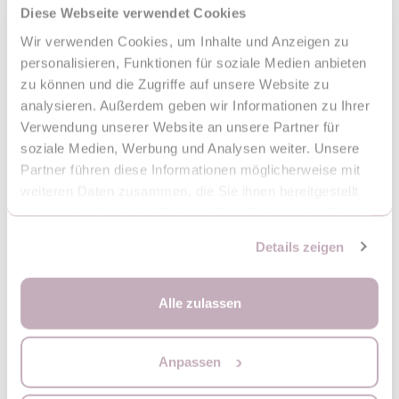
Diese Webseite verwendet Cookies
Wir verwenden Cookies, um Inhalte und Anzeigen zu
personalisieren, Funktionen für soziale Medien anbieten
zu können und die Zugriffe auf unsere Website zu
analysieren. Außerdem geben wir Informationen zu Ihrer
Verwendung unserer Website an unsere Partner für
soziale Medien, Werbung und Analysen weiter. Unsere
Partner führen diese Informationen möglicherweise mit
weiteren Daten zusammen, die Sie ihnen bereitgestellt
haben oder die sie im Rahmen Ihrer Nutzung der Dienste
gesammelt haben.
Details zeigen
Alle zulassen
Nawet po złożeniu wózek MoMi ESTELLE zaskoczy Cię swoją
praktycznością – ma kompaktowy rozmiar, posiada funkcję stania
w pionie i posiada ABSOLUTNY HIT czyli rączkę do prowadzenia.
Zupełnie, jak walizka!
Anpassen