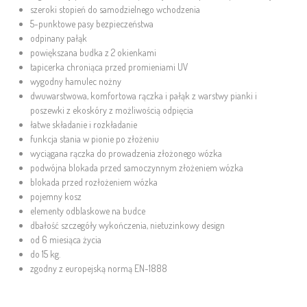
szeroki stopień do samodzielnego wchodzenia
5-punktowe pasy bezpieczeństwa
odpinany pałąk
powiększana budka z 2 okienkami
tapicerka chroniąca przed promieniami UV
wygodny hamulec nożny
dwuwarstwowa, komfortowa rączka i pałąk z warstwy pianki i
poszewki z ekoskóry z możliwością odpięcia
łatwe składanie i rozkładanie
funkcja stania w pionie po złożeniu
wyciągana rączka do prowadzenia złożonego wózka
podwójna blokada przed samoczynnym złożeniem wózka
blokada przed rozłożeniem wózka
pojemny kosz
elementy odblaskowe na budce
dbałość szczegóły wykończenia, nietuzinkowy design
od 6 miesiąca życia
do 15 kg.
zgodny z europejską normą EN-1888