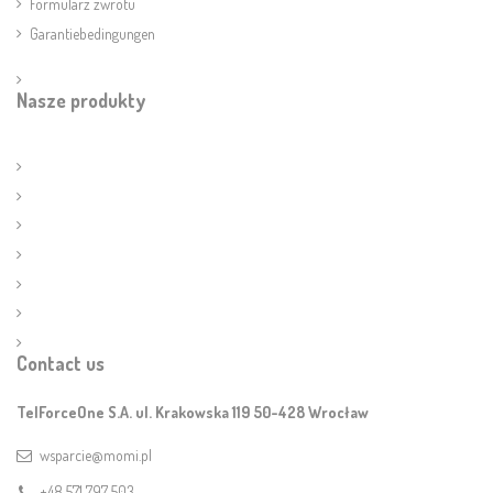
Formularz zwrotu
Garantiebedingungen
Nasze produkty
Contact us
TelForceOne S.A. ul. Krakowska 119 50-428 Wrocław
wsparcie@momi.pl
+48 571 797 503