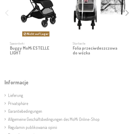
Nicht auf Lager
Spacerówki
Startseite
Buggy MoMi ESTELLE
Folia przeciwdeszczowa
LIGHT
do wózka
Informacje
Lieferung
Privatsphäre
Garantiebedingungen
Allgemeine Geschäftsbedingungen des MoMi Online-Shop
Regulamin publikowania opinii