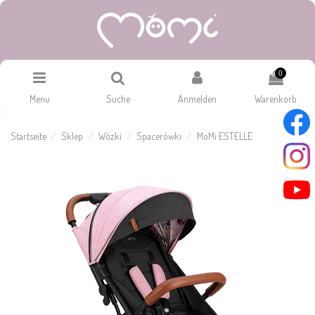
0
Menu
Suche
Anmelden
Warenkorb
Startseite
Sklep
Wózki
Spacerówki
MoMi ESTELLE