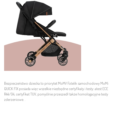
Bezpieczeństwo dziecka to priorytet MoMi! Fotelik samochodowy MoMi 
QUICK FIX posiada więc wszelkie niezbędne certyfikaty i testy: atest ECE 
R44/04, certyfikat TUV, pomyślnie przeszedł także homologacyjne testy 
zderzeniowe. 
.