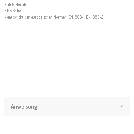
• ab 6 Monate
• bis 22 kg
• entspricht den europäischen Normen: EN 1888-1, EN 1888-2
Anweisung