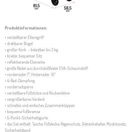
Produktinformationen:
• verstellbarer Elterngriff
• drehbarer Bügel
• großer Korb – belastbar bis 3 kg
• breiter, bequemer Sitz
• reflektierende Elemente
• große Räder aus durchstoßfester EVA-Schaumstoff
• vorderräder 7”, Hinterräder 10”
• 4-Rad-Dämpfung
• vorderradsperre
• verstellbare Fußstütze und Rückenlehne
• vergrößerbares Verdeck
• schnelles und einfaches Zusammenklappen
• bequeme Fußbremse
• 5-Punkt-Sicherheitsgurte
• das Set enthält: Tasche, Fußdecke, Regenschutz, Getränkehalter, Moskitonetz,
Sicherheitsband