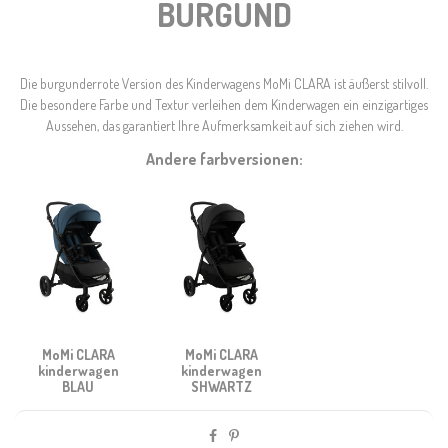
BURGUND
Die burgunderrote Version des Kinderwagens MoMi CLARA ist äußerst stilvoll.
Die besondere Farbe und Textur verleihen dem Kinderwagen ein einzigartiges
Aussehen, das garantiert Ihre Aufmerksamkeit auf sich ziehen wird.
Andere farbversionen:
MoMi CLARA
MoMi CLARA
kinderwagen
kinderwagen
BLAU
SHWARTZ