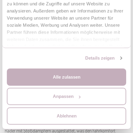
befinden sich am Korb und an der Fußdecke.
zu können und die Zugriffe auf unsere Website zu
analysieren. Außerdem geben wir Informationen zu Ihrer
Verwendung unserer Website an unsere Partner für
soziale Medien, Werbung und Analysen weiter. Unsere
Partner führen diese Informationen möglicherweise mit
weiteren Daten zusammen, die Sie ihnen bereitgestellt
haben oder die sie im Rahmen Ihrer Nutzung der Dienste
gesammelt haben.
Details zeigen
Alle zulassen
Anpassen
Die Räder des MoMi CLARA-Kinderwagens sind groß und bestehen
Ablehnen
aus pannensicherem EVA-Schaum, sodass sie auch auf
schwierigem Gelände perfekt funktionieren. Außerdem sind alle 4
Räder mit Stoßdämpfern ausgestattet, was den Fahrkomfort