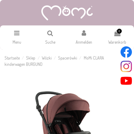
0
Menu
Suche
Anmelden
Warenkorb
Startseite
Sklep
Wózki
Spacerówki
MoMi CLARA
kinderwagen BURGUND