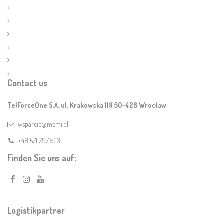
Contact us
TelForceOne S.A. ul. Krakowska 119 50-428 Wrocław
wsparcie@momi.pl
+48 571 797 503
Finden Sie uns auf:
Logistikpartner