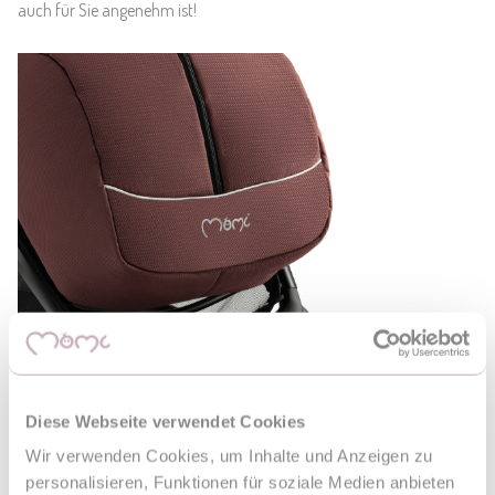
auch für Sie angenehm ist!
Diese Webseite verwendet Cookies
Für zusätzliche Sicherheit bei Spaziergängen, besonders am Abend
Wir verwenden Cookies, um Inhalte und Anzeigen zu
und in der Herbst- und Wintersaison, ist der Kinderwagen MoMi
personalisieren, Funktionen für soziale Medien anbieten
CLARA mit reflektierenden Elementen ausgestattet. Die Reflektoren