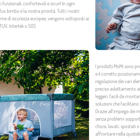
 funzionali, confortevoli e sicuri! In ogni
o bimbo è la nostra priorità. Tutti i nostri
rme di sicurezza europee, vengono sottoposti ai
 TUV, Intertek o SGS.
I prodotti MoMi sono pr
e il corretto posiziona
regolazione dei vari ele
preciso adattamento ai 
leggeri, facili da monta
soluzioni che facilitan
Grazie all’impiego dei ma
senza problemi sopporte
chiusi, lavati, spostati
affrontare nella quotidi