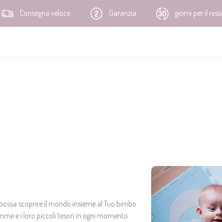
Consegna veloce
Garanzia
giorni per il reso
 possa scoprire il mondo insieme al Tuo bimbo
me e i loro piccoli tesori in ogni momento